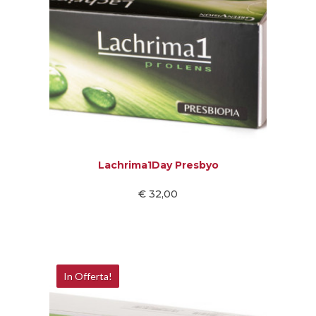
Lachrima1Day Presbyo
€ 32,00
In Offerta!