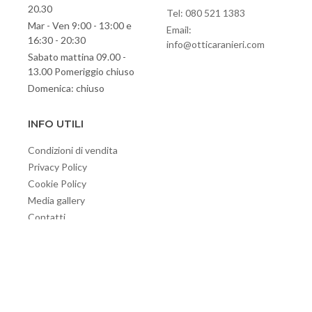
20.30
Tel: 080 521 1383
Mar - Ven 9:00 - 13:00 e
Email:
16:30 - 20:30
info@otticaranieri.com
Sabato mattina 09.00 -
13.00 Pomeriggio chiuso
Domenica: chiuso
INFO UTILI
Condizioni di vendita
Privacy Policy
Cookie Policy
Media gallery
Contatti
© 2020 RANIERI OTTICI
P. IVA e Cod. Fisc. 03431280720 - Iscrizione Registro delle