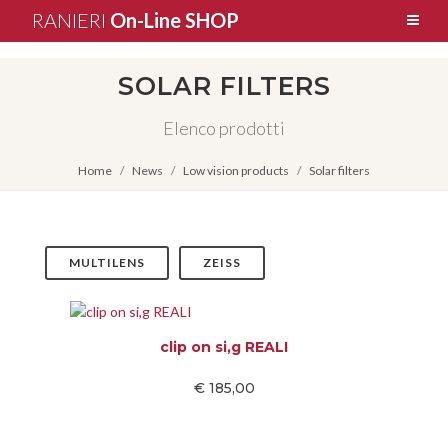
RANIERI
On-Line SHOP
SOLAR FILTERS
Elenco prodotti
Home
News
Low vision products
Solar filters
MULTILENS
ZEISS
clip on si,g REALI
€ 185,00